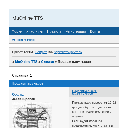
MuOnline TTS
Форум
Участники
Правила
Регистрация
Войти
Активные темы
Привет, Гость!
Войдите
или
зарегистрируйтесь
.
»
MuOnline TTS
»
Сделки
»
Продам пару чаров
Страница:
1
Продам пару чаров
Поделиться
2021-
1
Oba-na
02-19 12:36:20
Заблокирован
Продаю пару персов, от 19-22
гранда. Одетые в два сета
все, при фулл бижутерии и
оружии.
Если будет хорошее
предлежение, могу отдать и